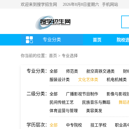
欢迎来到搜学招生网
手机网站
2026年8月8日
星期六
专业分类
首页
院校
你当前的位置：
首页
>
专业选择
专业分类：
全部
师范类
航空高铁交通类
财
服装设计类
文化艺体类
机电机械类
二级分类：
全部
广播影视节目制作
影像与影视
民间传统工艺
民族音乐与舞蹈
舞蹈
体育运营与管理
美容美发
学历层次：
全部
中专院校
技工学校
职业高