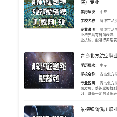
演）专业
学历层次：
中专
学校名称：
鹰潭市龙
专业说明：
鹰潭市龙
业培养具有舞蹈表演、
业技能、能进行舞蹈表
青岛北方航空职
学历层次：
中专
学校名称：
青岛北方
专业说明：
青岛北方
面发展，熟练掌握舞蹈
习，具备一定的音乐表演
景德镇陶溪川职