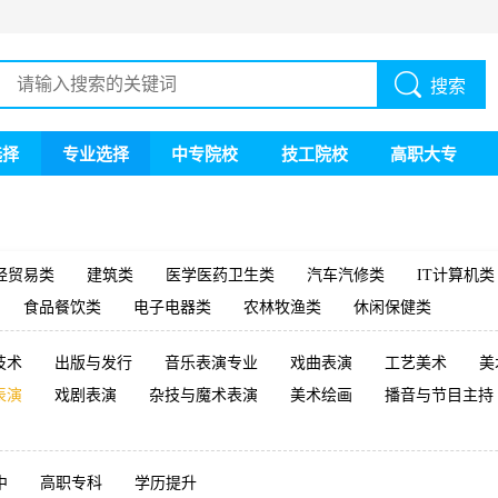
搜索
选择
专业选择
中专院校
技工院校
高职大专
经贸易类
建筑类
医学医药卫生类
汽车汽修类
IT计算机类
食品餐饮类
电子电器类
农林牧渔类
休闲保健类
技术
出版与发行
音乐表演专业
戏曲表演
工艺美术
美
表演
戏剧表演
杂技与魔术表演
美术绘画
播音与节目主持
中
高职专科
学历提升