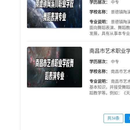
学历层次：
中专
学校名称：
景德镇陶
专业说明：
景德镇陶
面向舞蹈表演、舞蹈教
发展，具有从事本专业对
南昌市艺术职业
学历层次：
中专
学校名称：
南昌市艺
专业说明：
南昌市艺
基本知识，并接受舞蹈
蹈教学等。例如：《天鹅
共34条