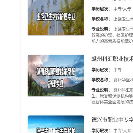
学历层次：
中专/大专
学校名称：
上饶卫生
专业说明：
上饶卫生
较强的护理、社区护理
能力的高素质技能型护
赣州科汇职业技
学历层次：
中专
学校名称：
赣州华坚
专业说明：
赣州科汇
生、康复和保健机构等
德智体美全面发展的技
德兴市职业中专
学历层次：
中专/大专