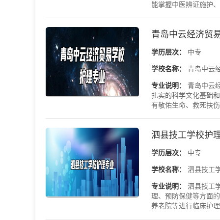
能掌握中医辨证施护、整
青岛中云经济贸
学历层次：
中专
学校名称：
青岛中云
专业说明：
青岛中云
扎实的科学文化基础和
有敬佑生命、救死扶伤、
泗县技工学校护
学历层次：
中专
学校名称：
泗县技工
专业说明：
泗县技工
理、预防保健等方面的
养老院等进行临床护理、