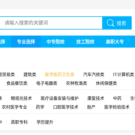
搜索
选择
专业选择
中专院校
技工院校
高职大专
经贸易类
建筑类
医学医药卫生类
汽车汽修类
IT计算机类
食品餐饮类
电子电器类
农林牧渔类
休闲保健类
拿
眼视光技术
医疗设备安装与维护
康复技术
中药
生
农村医学专业
药学
口腔医学技术
助产
医学检验技术
中
高职专科
学历提升