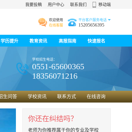
我要投稿
用户中心
联系我们
移动端
欢迎使用
平台客户服务电话
15205656395
在线客服
学历提升
教育资讯
高报指南
快速报名
学校招生电话：
0551-65600365
18356071216
立的一所民办普通中专学校，是安徽省省级示范学校。 学校自1997年创办
招生问答
学校资讯
联系方式
在线咨询
你还在纠结吗？
老师为你推荐属于你的专业及学校