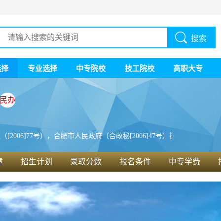
搜索
选择
专业选择
中专院校
技工院校
高职大专
民办
[2006]77号），合肥市人民政府（合政秘[2006]47号）批准成
章
招生计划
录取分数
报名条件
中专学费