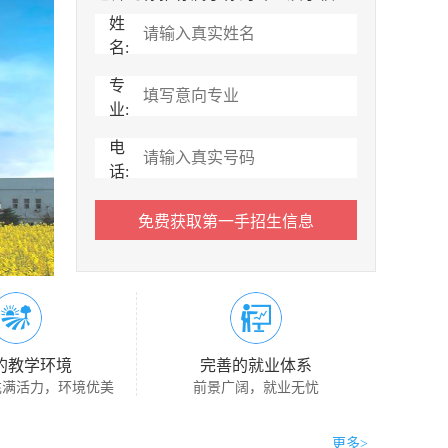
姓
名:
专
业:
电
话:
的教学环境
完善的就业体系
充满活力，环境优美
前景广阔，就业无忧
更多>