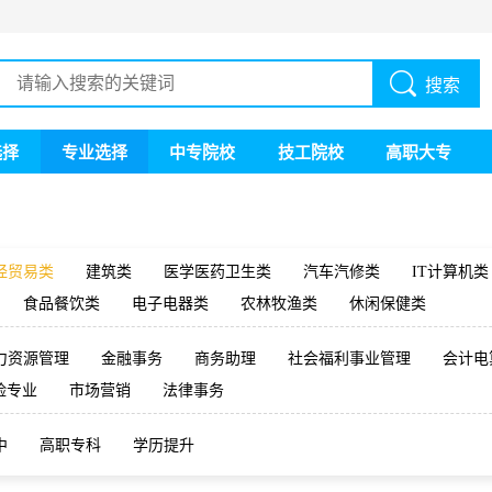
搜索
选择
专业选择
中专院校
技工院校
高职大专
经贸易类
建筑类
医学医药卫生类
汽车汽修类
IT计算机类
食品餐饮类
电子电器类
农林牧渔类
休闲保健类
力资源管理
金融事务
商务助理
社会福利事业管理
会计电
险专业
市场营销
法律事务
中
高职专科
学历提升