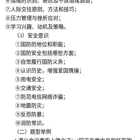
⑥情绪的识别、表达及不良情绪调适；
⑦人际交往原则、方法和技巧；
⑧压力管理与挫折应对；
⑨学习兴趣、动机及策略。
（3）安全意识
①国防的地位和职能；
②国防安全包括哪些方面；
③自觉履行国防义务；
④认识历史，增强爱国情操；
⑤用电安全；
⑥交通安全；
⑦防范电信网络诈骗；
⑧地震防灾；
⑨反恐防暴；
⑩消防常识。
（二）题型举例