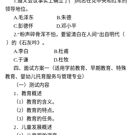
1.遵义会议事实上确立了( )同志在党中央和红军的
领导地位。
A.毛泽东 B.朱德
C.彭德怀 D.邓小平
2.“粉声碎骨浑不怕，要留清白在人间”出自明代（
）的《石灰吟》。
A.李白 B.杜甫
C.于谦 D.杜牧
四、面试方案一（适用学前教育、早期教育、特殊
教育、婴幼儿托育服务与管理专业）
（一）测试内容
1．教育概述
（1）教育的含义。
（2）教育的特点。
（3）教育的任务。
2．儿童发展概述